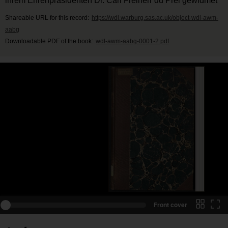
ihrem Ehrenpräsidenten Dr. Carl Freiherr du Prel gewidmet
Shareable URL for this record:
https://wdl.warburg.sas.ac.uk/object-wdl-awm-
aabg
Downloadable PDF of the book:
wdl-awm-aabg-0001-2.pdf
Front cover