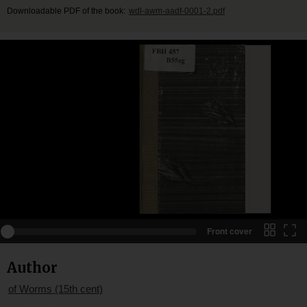
Downloadable PDF of the book:
wdl-awm-aadf-0001-2.pdf
Front cover
Author
of Worms (15th cent)