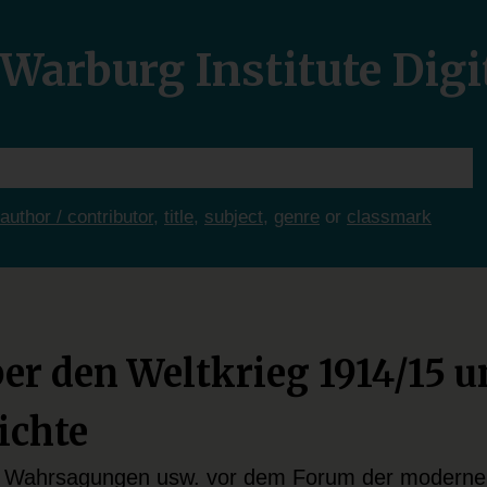
Warburg Institute Digi
author / contributor
,
title
,
subject
,
genre
or
classmark
er den Weltkrieg 1914/15 u
ichte
en, Wahrsagungen usw. vor dem Forum der modern