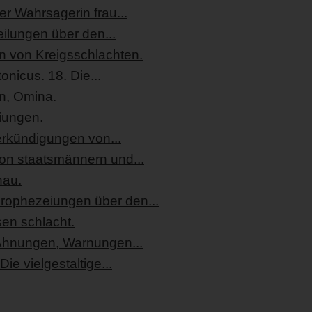
r Wahrsagerin frau...
eilungen über den...
n von Kreigsschlachten.
nicus. 18. Die...
n, Omina.
iungen.
erkündigungen von...
on staatsmännern und...
hau.
prophezeiungen über den...
sen schlacht.
Ahnungen, Warnungen...
ie vielgestaltige...