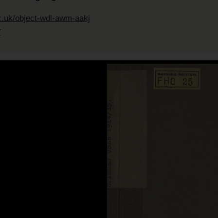
c.uk/object-wdl-awm-aakj
f