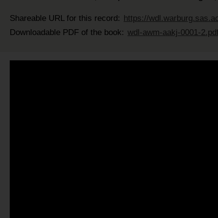
Shareable URL for this record:
https://wdl.warburg.sas.a
Downloadable PDF of the book:
wdl-awm-aakj-0001-2.pd