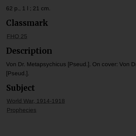
62 p., 1 l ; 21 cm.
Classmark
FHO 25
Description
Von Dr. Metapsychicus [Pseud.]. On cover: Von D
[Pseud.].
Subject
World War, 1914-1918
Prophecies