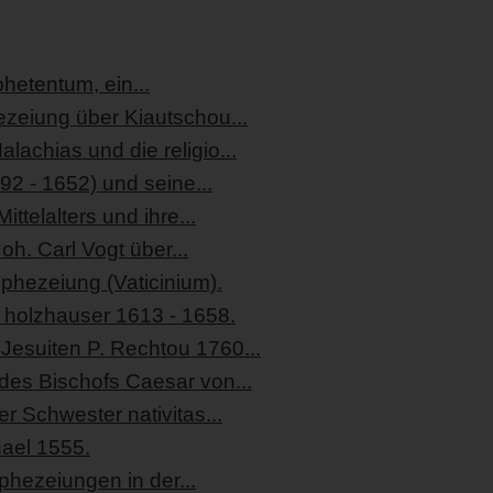
phetentum, ein...
zeiung über Kiautschou...
lachias und die religio...
92 - 1652) und seine...
ittelalters und ihre...
h. Carl Vogt über...
ophezeiung (Vaticinium).
. holzhauser 1613 - 1658.
esuiten P. Rechtou 1760...
des Bischofs Caesar von...
r Schwester nativitas...
ael 1555.
phezeiungen in der...