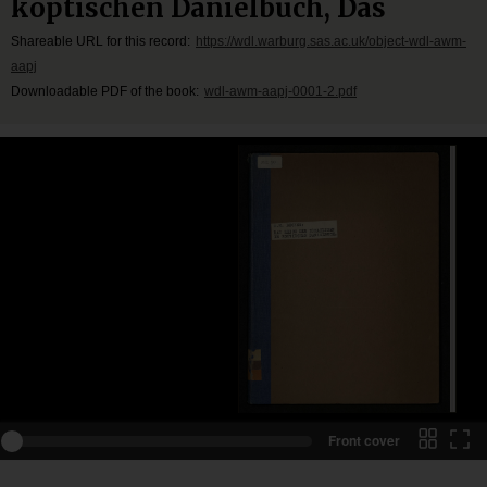
koptischen Danielbuch, Das
Shareable URL for this record:
https://wdl.warburg.sas.ac.uk/object-wdl-awm-
aapj
Downloadable PDF of the book:
wdl-awm-aapj-0001-2.pdf
Front cover