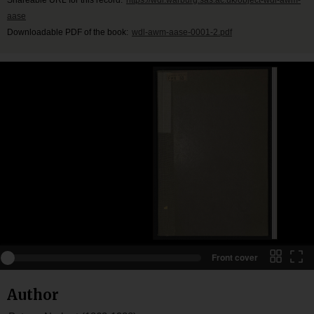
aase
Downloadable PDF of the book:
wdl-awm-aase-0001-2.pdf
Front cover
Author