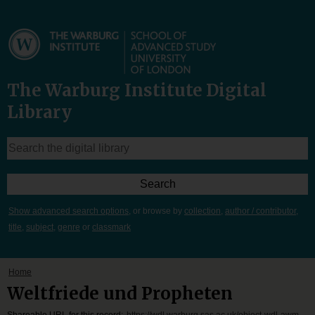
The Warburg Institute Digital
Library
Show advanced search options
, or browse by
collection
,
author / contributor
,
title
,
subject
,
genre
or
classmark
Home
Weltfriede und Propheten
Shareable URL for this record:
https://wdl.warburg.sas.ac.uk/object-wdl-awm-