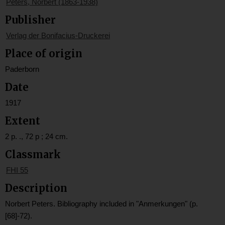
Peters, Norbert (1863-1938)
Publisher
Verlag der Bonifacius-Druckerei
Place of origin
Paderborn
Date
1917
Extent
2 p. ., 72 p ; 24 cm.
Classmark
FHI 55
Description
Norbert Peters. Bibliography included in "Anmerkungen" (p.
[68]-72).