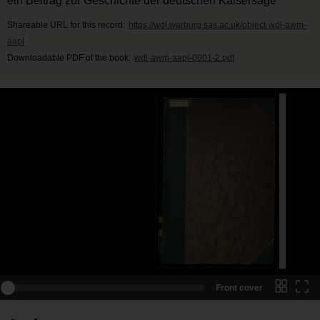
ein Beitrag zur Geschichte der deutschen Kaisersage
Shareable URL for this record:
https://wdl.warburg.sas.ac.uk/object-wdl-awm-
aapl
Downloadable PDF of the book:
wdl-awm-aapl-0001-2.pdf
Front cover